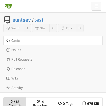
suntsev
/
test
1
0
0
Watch
Star
Fork
Code
Issues
Pull Requests
Releases
Wiki
Activity
18
4
0
Tags
675 KiB
Commits
Branches