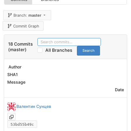
Branch:
master
Commit Graph
18 Commits
(master)
All Branches
Search
Author
SHA1
Message
Date
Валентин Сунцев
53bd55b49c